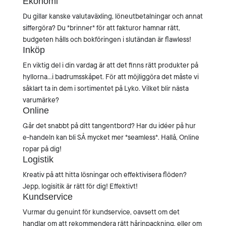
Ekonomi
Du gillar kanske valutaväxling, löneutbetalningar och annat
siffergöra? Du *brinner* för att fakturor hamnar rätt,
budgeten hålls och bokföringen i slutändan är flawless!
Inköp
En viktig del i din vardag är att det finns rätt produkter på
hyllorna…i badrumsskåpet. För att möjliggöra det måste vi
såklart ta in dem i sortimentet på Lyko. Vilket blir nästa
varumärke?
Online
Går det snabbt på ditt tangentbord? Har du idéer på hur
e-handeln kan bli SÅ mycket mer *seamless*. Hallå, Online
ropar på dig!
Logistik
Kreativ på att hitta lösningar och effektivisera flöden?
Jepp, logisitik är rätt för dig! Effektivt!
Kundservice
Vurmar du genuint för kundservice, oavsett om det
handlar om att rekommendera rätt hårinpackning, eller om